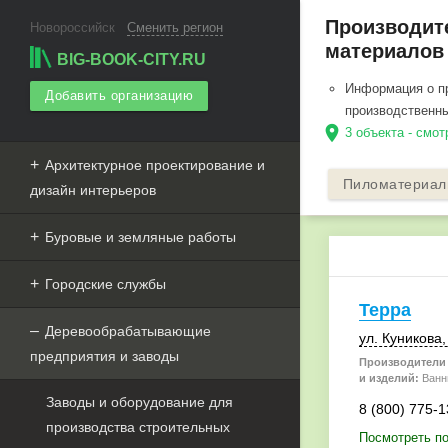
Производит
Новороссийск
Сменить регион
материалов 
BIG-BOOK-CITY.RU
Информация о пр
Добавить организацию
производственны
location_on
3 объекта - смо
Архитектурное проектирование и
Пиломатериа
дизайн интерьеров
Буровые и земляные работы
Городские службы
Терра
Деревообрабатывающие
ул. Куникова
предприятия и заводы
Производители 
и изделий:
Ванн
Заводы и оборудование для
8 (800) 775-1
производства строительных
Посмотреть по