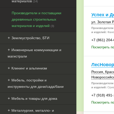
материалов
(14)
Производители и поставщики
Успех и Д
деревянных строительных
ул. Золотая 
материалов и изделий
(3)
Производители 
и изделий:
Фане
Землеустройство, БТИ
+7 (861) 204
Посмотреть по
Инженерные коммуникации и
магистрали
ЛесНовор
Клининг и альпинизм
Россия
,
Крас
Новороссийс
Мебель, постройки и
Производители 
инструменты для дачи/сада/бани
и изделий:
Орие
+7 (918) 491-
Мебель и товары для дома
Посмотреть п
Металлургия, металло- и