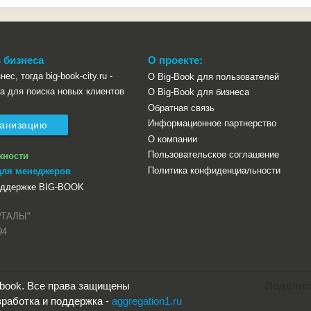
 бизнеса
О проекте:
ес, тогда big-book-city.ru -
О Big-Book для пользователей
а для поиска новых клиентов
О Big-Book для бизнеса
Обратная связь
Информационное партнерство
ганизацию
О компании
Пользовательское соглашение
жности
Политика конфиденциальности
для менеджеров
оддержке BIG-BOOK
РТАЛЫ"
94
g-book. Все права защищены
Поделит
работка и поддержка -
aggregation1.ru