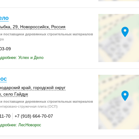
ело
Рыбка, 29,
Новороссийск
,
Россия
location_on
и поставщики деревянных строительных материалов
ра
-03-09
дробнее: Успех и Дело
ос
нодарский край
, городской округ
location_on
к,
село Гайдук
и поставщики деревянных строительных материалов
нтировано-стружечная плита (ОСП)
11-70
+7 (918) 664-70-07
одробнее: ЛесНоворос