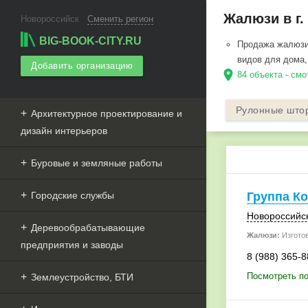
Жалюзи в г.
Новороссийск
Сменить регион
BIG-BOOK-CITY.RU
Продажа жалюзи 
видов для дома,
Добавить организацию
location_on
84 объекта - см
Рулонные што
Архитектурное проектирование и
дизайн интерьеров
Буровые и земляные работы
Городские службы
Группа К
Новороссийс
Деревообрабатывающие
Жалюзи:
Изгото
предприятия и заводы
8 (988) 365-8
Посмотреть по
Землеустройство, БТИ