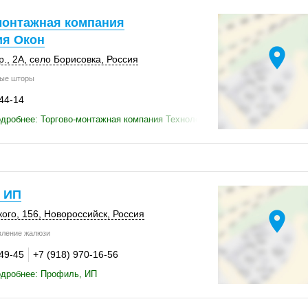
монтажная компания
ия Окон
location_on
., 2А
,
село Борисовка
,
Россия
ые шторы
-44-14
дробнее: Торгово-монтажная компания Технология Окон
 ИП
location_on
кого
,
156
,
Новороссийск
,
Россия
вление жалюзи
-49-45
+7 (918) 970-16-56
одробнее: Профиль, ИП