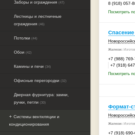
Заборы и ограждения
(47)
8 (918) 057-8
Посмотреть п
Лестницы и лестничные
ограждения
(46)
Спасение
Потолки
(44)
Новороссийс
Жалюзи:
Изгото
Обои
(42)
+7 (988) 769
+7 (918) 64
Камины и печи
(34)
Посмотреть п
Офисные перегородки
(32)
Дверная фурнитура: замки,
ручки, петли
(30)
Формат-с
Новороссийс
Системы вентиляции и
кондиционирования
Жалюзи:
Изгото
+7 (918) 690