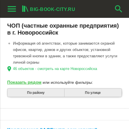
menu
search
BIG-BOOK-CITY.RU
ЧОП (частные охранные предприятия)
в г. Новороссийск
Информация об агентствах, которые занимаются охраной
офисов, квартир, домов и других объектов; установкой
тревожной кнопки в здании, а также предоставляют услуги
личной охраны
location_on
46 объектов - смотреть на карте Новороссийска
Показать рядом
или используйте фильтры:
По району
По улице